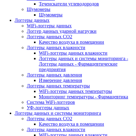
Течеискатели углеводородов
Шумомеры
Шумомеры
Логгеры данных
WiFi-логгеры данных
Логгер данных ударной нагрузки
Логгеры данных CO2
Качество воздуха в помещении
Логгеры данных влажности
WiFi-логгеры данных влажности
Логгеры данных и системы мониторинга -
Логгеры данных - Фармацевтические
предприятия
Логгеры данных давления
Измерение давления
Логгеры данных температуры
WiFi-логгеры данных температуры
Мониторинг температуры - Фармацевтика
Система WiFi-логгеров
УФ-логгеры данных
Логгеры данных и системы мониторинга
Логгеры данных CO2
Качество воздуха в помещении
Логгеры данных влажности
WiFi-логгеры данных влажности