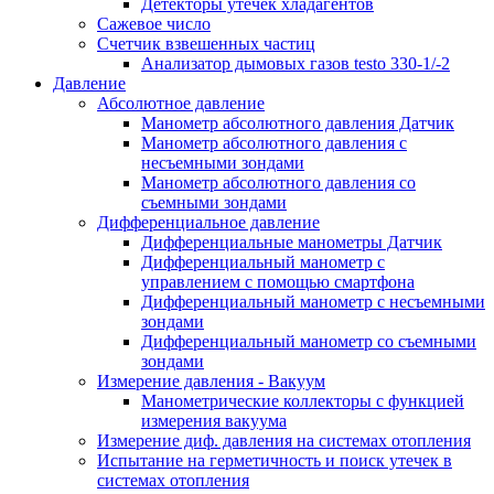
Детекторы утечек хладагентов
Сажевое число
Счетчик взвешенных частиц
Анализатор дымовых газов testo 330-1/-2
Давление
Абсолютное давление
Манометр абсолютного давления Датчик
Манометр абсолютного давления с
несъемными зондами
Манометр абсолютного давления со
съемными зондами
Дифференциальное давление
Дифференциальные манометры Датчик
Дифференциальный манометр c
управлением с помощью смартфона
Дифференциальный манометр с несъемными
зондами
Дифференциальный манометр со съемными
зондами
Измерение давления - Вакуум
Манометрические коллекторы с функцией
измерения вакуума
Измерение диф. давления на системах отопления
Испытание на герметичность и поиск утечек в
системах отопления