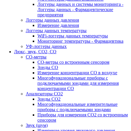
Логгеры данных и системы мониторинга -
Логгеры данных - Фармацевтические
предприятия
Логгеры данных давления
Измерение давления
Логгеры данных температуры
WiFi-логгеры данных температуры
Мониторинг температуры - Фармацевтика
УФ-логгеры данных
Люкс, звук, CO2, CO
CO-метры
CO-метры со встроенным сенсором
Зонды CO
Измерение концентрации CO в воздухе
Многофункциональные приборы с
подключаемыми зондами для измерения
концентрации CO
Анализаторы CO2
Зонды CO2
Многофункциональные измерительные
приборы с подключаемыми зондами
Приборы для измерения CO2 со встроенным
сенсором
Звук (шум)
Измерение уровня звукового давления