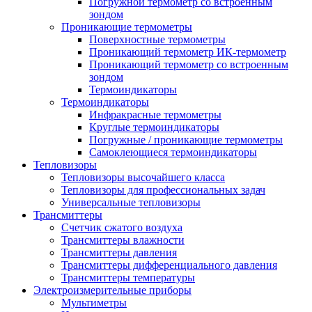
Погружной термометр со встроенным
зондом
Проникающие термометры
Поверхностные термометры
Проникающий термометр ИК-термометр
Проникающий термометр со встроенным
зондом
Термоиндикаторы
Термоиндикаторы
Инфракрасные термометры
Круглые термоиндикаторы
Погружные / проникающие термометры
Самоклеющиеся термоиндикаторы
Тепловизоры
Тепловизоры высочайшего класса
Тепловизоры для профессиональных задач
Универсальные тепловизоры
Трансмиттеры
Счетчик сжатого воздуха
Трансмиттеры влажности
Трансмиттеры давления
Трансмиттеры дифференциального давления
Трансмиттеры температуры
Электроизмерительные приборы
Мультиметры