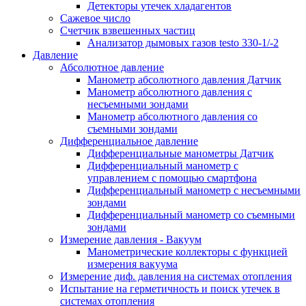
Детекторы утечек хладагентов
Сажевое число
Счетчик взвешенных частиц
Анализатор дымовых газов testo 330-1/-2
Давление
Абсолютное давление
Манометр абсолютного давления Датчик
Манометр абсолютного давления с
несъемными зондами
Манометр абсолютного давления со
съемными зондами
Дифференциальное давление
Дифференциальные манометры Датчик
Дифференциальный манометр c
управлением с помощью смартфона
Дифференциальный манометр с несъемными
зондами
Дифференциальный манометр со съемными
зондами
Измерение давления - Вакуум
Манометрические коллекторы с функцией
измерения вакуума
Измерение диф. давления на системах отопления
Испытание на герметичность и поиск утечек в
системах отопления