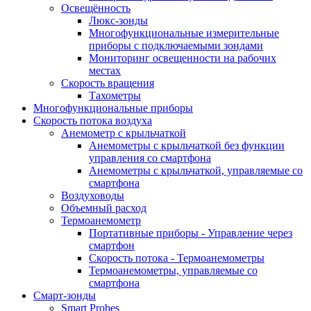
Освещённость
Люкс-зонды
Многофункциональные измерительные
приборы с подключаемыми зондами
Мониторинг освещенности на рабочих
местах
Скорость вращения
Тахометры
Многофункциональные приборы
Скорость потока воздуха
Анемометр с крыльчаткой
Анемометры с крыльчаткой без функции
управления со смартфона
Анемометры с крыльчаткой, управляемые со
смартфона
Воздуховоды
Объемный расход
Термоанемометр
Портативные приборы - Управление через
смартфон
Скорость потока - Термоанемометры
Термоанемометры, управляемые со
смартфона
Смарт-зонды
Smart Probes