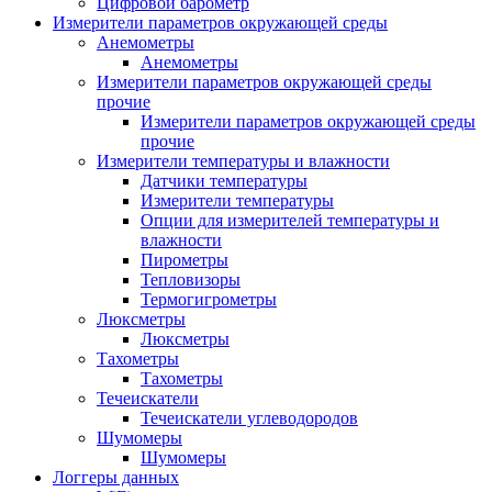
Цифровой барометр
Измерители параметров окружающей среды
Анемометры
Анемометры
Измерители параметров окружающей среды
прочие
Измерители параметров окружающей среды
прочие
Измерители температуры и влажности
Датчики температуры
Измерители температуры
Опции для измерителей температуры и
влажности
Пирометры
Тепловизоры
Термогигрометры
Люксметры
Люксметры
Тахометры
Тахометры
Течеискатели
Течеискатели углеводородов
Шумомеры
Шумомеры
Логгеры данных