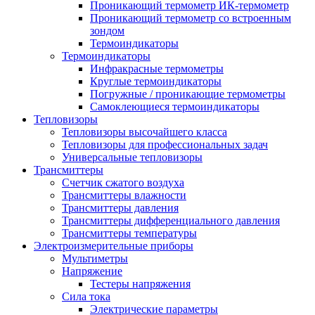
Проникающий термометр ИК-термометр
Проникающий термометр со встроенным
зондом
Термоиндикаторы
Термоиндикаторы
Инфракрасные термометры
Круглые термоиндикаторы
Погружные / проникающие термометры
Самоклеющиеся термоиндикаторы
Тепловизоры
Тепловизоры высочайшего класса
Тепловизоры для профессиональных задач
Универсальные тепловизоры
Трансмиттеры
Счетчик сжатого воздуха
Трансмиттеры влажности
Трансмиттеры давления
Трансмиттеры дифференциального давления
Трансмиттеры температуры
Электроизмерительные приборы
Мультиметры
Напряжение
Тестеры напряжения
Сила тока
Электрические параметры