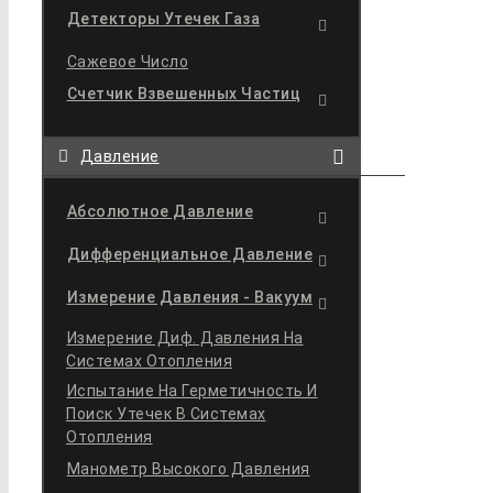
Детекторы Утечек Газа
Сажевое Число
Счетчик Взвешенных Частиц
Давление
Абсолютное Давление
Дифференциальное Давление
Измерение Давления - Вакуум
Измерение Диф. Давления На
Системах Отопления
Испытание На Герметичность И
Поиск Утечек В Системах
Отопления
Манометр Высокого Давления