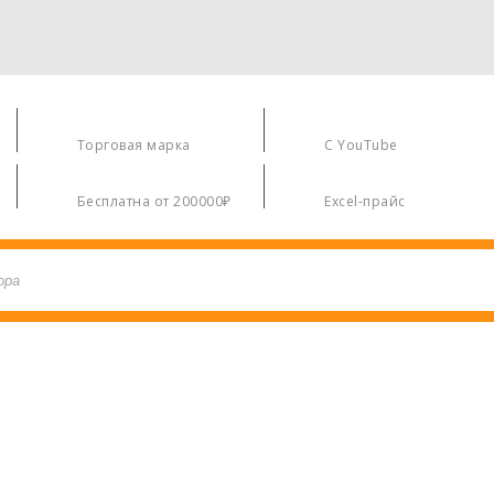
О Компании
Видео
Торговая марка
С YouTube
Доставка
Цены
Бесплатна от 200000₽
Excel-прайс