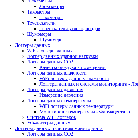
Люксметры
Люксметры
Тахометры
Тахометры
Течеискатели
Течеискатели углеводородов
Шумомеры
Шумомеры
Логгеры данных
WiFi-логгеры данных
Логгер данных ударной нагрузки
Логгеры данных CO2
Качество воздуха в помещении
Логгеры данных влажности
WiFi-логгеры данных влажности
Логгеры данных и системы мониторинга - Ло
Логгеры данных давления
Измерение давления
Логгеры данных температуры
WiFi-логгеры данных температуры
Мониторинг температуры - Фармацевтика
Система WiFi-логгеров
УФ-логгеры данных
Логгеры данных и системы мониторинга
Логгеры данных CO2