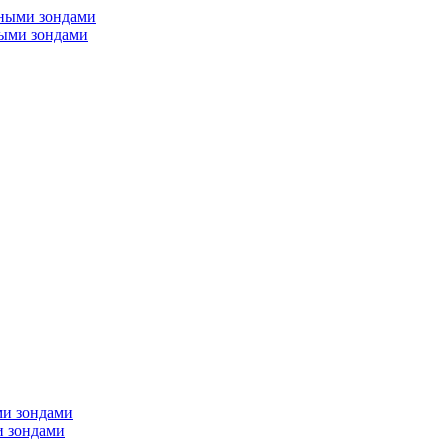
мными зондами
ными зондами
ми зондами
и зондами