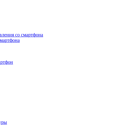
вления со смартфона
смартфона
артфон
уры