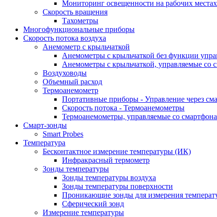
Мониторинг освещенности на рабочих местах
Скорость вращения
Тахометры
Многофункциональные приборы
Скорость потока воздуха
Анемометр с крыльчаткой
Анемометры с крыльчаткой без функции упра
Анемометры с крыльчаткой, управляемые со 
Воздуховоды
Объемный расход
Термоанемометр
Портативные приборы - Управление через см
Скорость потока - Термоанемометры
Термоанемометры, управляемые со смартфона
Смарт-зонды
Smart Probes
Температура
Бесконтактное измерение температуры (ИК)
Инфракрасный термометр
Зонды температуры
Зонды температуры воздуха
Зонды температуры поверхности
Проникающие зонды для измерения температ
Сферический зонд
Измерение температуры