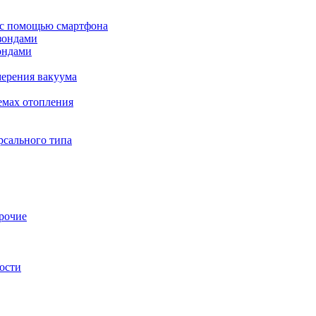
 с помощью смартфона
зондами
ондами
ерения вакуума
емах отопления
рсального типа
рочие
ости