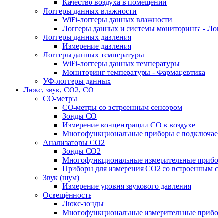
Качество воздуха в помещении
Логгеры данных влажности
WiFi-логгеры данных влажности
Логгеры данных и системы мониторинга - Ло
Логгеры данных давления
Измерение давления
Логгеры данных температуры
WiFi-логгеры данных температуры
Мониторинг температуры - Фармацевтика
УФ-логгеры данных
Люкс, звук, CO2, CO
CO-метры
CO-метры со встроенным сенсором
Зонды CO
Измерение концентрации CO в воздухе
Многофункциональные приборы с подключае
Анализаторы CO2
Зонды CO2
Многофункциональные измерительные прибо
Приборы для измерения CO2 со встроенным 
Звук (шум)
Измерение уровня звукового давления
Освещённость
Люкс-зонды
Многофункциональные измерительные прибо