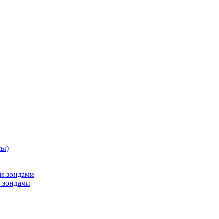
сы)
и зондами
 зондами