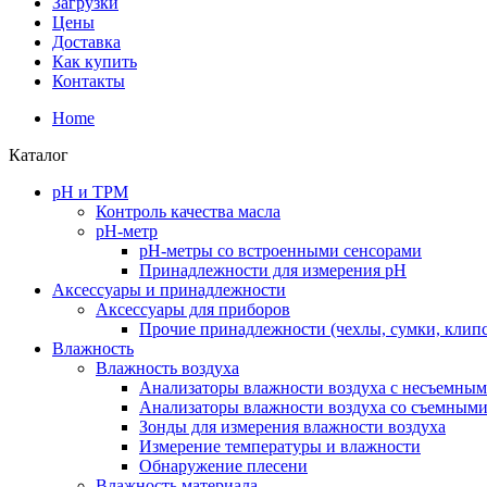
Загрузки
Цены
Доставка
Как купить
Контакты
Home
Каталог
pH и TPM
Контроль качества масла
рН-метр
pH-метры со встроенными сенсорами
Принадлежности для измерения pH
Аксессуары и принадлежности
Аксесcуары для приборов
Прочие принадлежности (чехлы, сумки, клип
Влажность
Влажность воздуха
Анализаторы влажности воздуха с несъемным
Анализаторы влажности воздуха со съемными
Зонды для измерения влажности воздуха
Измерение температуры и влажности
Обнаружение плесени
Влажность материала