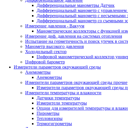
Дифференциальное давление
Дифференциальные манометры Датчик
Дифференциальный манометр c управлением
Дифференциальный манометр с несъемными 
Дифференциальный манометр со съемными з
Измерение давления - Вакуум
Манометрические коллекторы с функцией изм
Измерение диф. давления на системах отопления
Испытание на герметичность и поиск утечек в сист
Манометр высокого давления
Холодильный сектор
Цифровой манометрический коллектор униве
Цифровой барометр
Измерители параметров окружающей среды
Анемометры
Анемометры
Измерители параметров окружающей среды прочие
Измерители параметров окружающей среды п
Измерители температуры и влажности
Датчики температуры
Измерители температуры
Опции для измерителей температуры и влажн
Пирометры
Тепловизоры
Термогигрометры